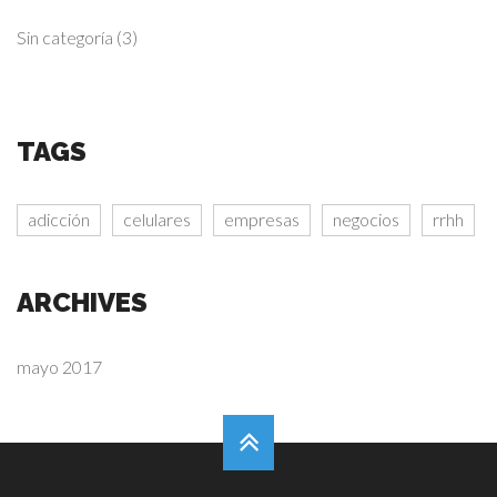
Sin categoría
(3)
TAGS
adicción
celulares
empresas
negocios
rrhh
ARCHIVES
mayo 2017